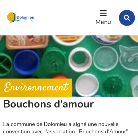
Menu
Contenu
Recherche
R
s
Menu
l
s
Environnement
Bouchons d'amour
La commune de Dolomieu a signé une nouvelle
convention avec l'association "Bouchons d'Amour".