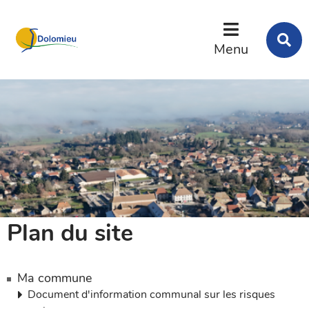
Menu
Contenu
Recherche
R
s
Menu
l
s
Plan du site
Ma commune
Document d'information communal sur les risques