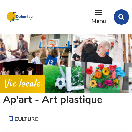
Menu
Contenu
Recherche
R
s
Menu
l
s
Vie locale
Ap'art - Art plastique
CULTURE