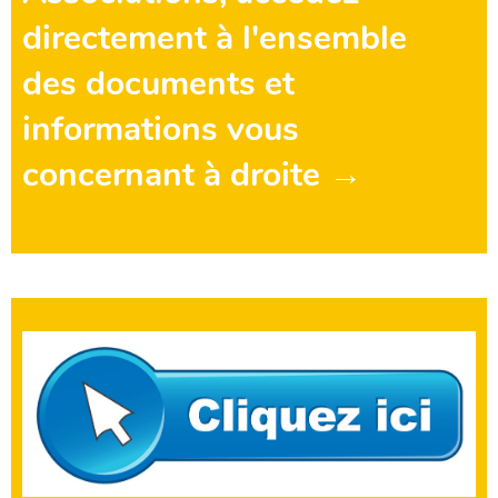
directement à l'ensemble
des documents et
informations vous
concernant à droite →